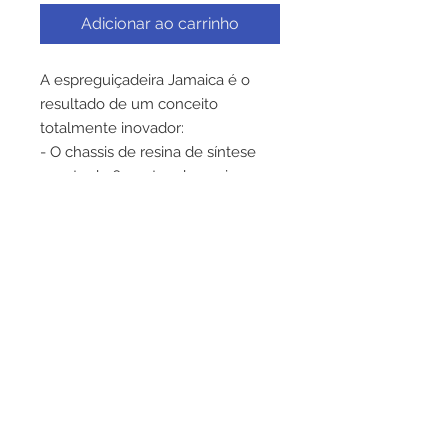
Adicionar ao carrinho
A espreguiçadeira Jamaica é o
resultado de um conceito
totalmente inovador:
- O chassis de resina de síntese
consta de 6 pontos de apoio no
chão. - O bastidor que prende a
tela é de alumínio inoxidável. A
tela "GROSFILLEX TEXGARDEN" é
ventilada e flexível e incita ao
relaxamento absoluto.
A altura da espreguiçadeira foi
estudada de maneira a poder
deitar-se e levantar-se sem
esforço.
A sua ergonomia não foi
esquecida: o encosto pode-se