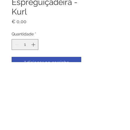
Espreguiçadeira -
Kurl
Preço
€ 0,00
Quantidade
*
Adicionar ao carrinho
Espreguiçadeira - Kurl, Estrutura
em alumínio beige, colchão
(08cm) em cor natural.
Revestimento em rattan liso de
alta qualidade