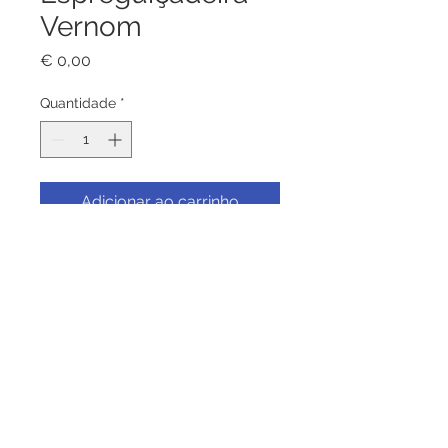
Vernom
Preço
€ 0,00
Quantidade
*
Adicionar ao carrinho
Módulo Direito - Vernom, Teca
premium, ferragens em aço
inoxidável. encosto com 4
posições reguláveis. Requer
montagem.