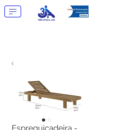
Espreguiçadeira -