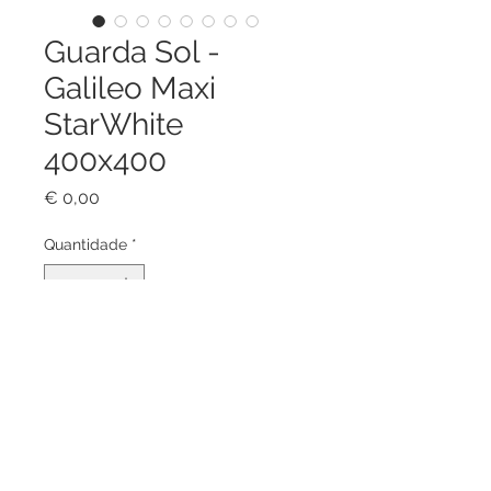
Guarda Sol -
Galileo Maxi
StarWhite
400x400
Preço
€ 0,00
Quantidade
*
Adicionar ao carrinho
Guarda-sol pendular com sistema
de fechar retrátil, 4x4 mt com uma
estrutura ainda mais reforçada.