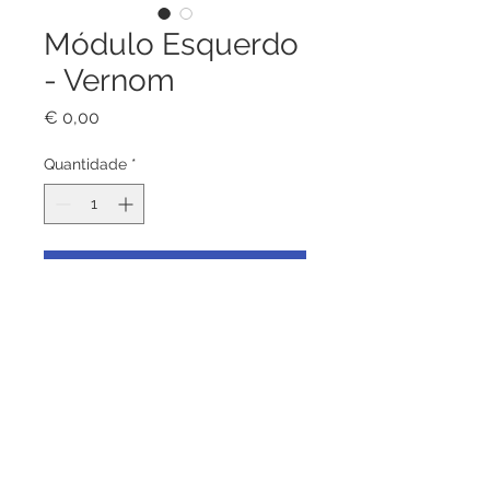
Módulo Esquerdo
- Vernom
Preço
€ 0,00
Quantidade
*
Adicionar ao carrinho
Módulo Esquerdo - Vernom, Teca
premium, ferragens em aço
inoxidável. Almofada do assento
(14cm) e encosto (17cm) cor cru.
Requer montagem.