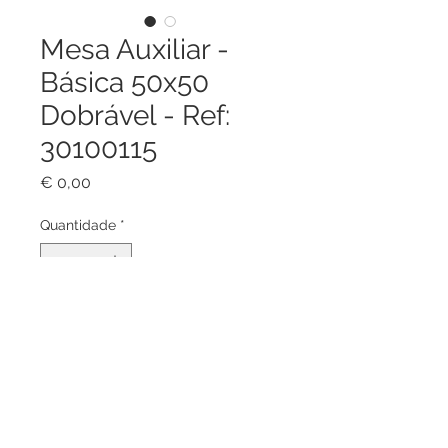
Mesa Auxiliar -
Básica 50x50
Dobrável - Ref:
30100115
Preço
€ 0,00
Quantidade
*
Adicionar ao carrinho
Mesa Auxiliar - Básica 50x50
Dobrável, Estrutura em teca
premium. Requer montagem.