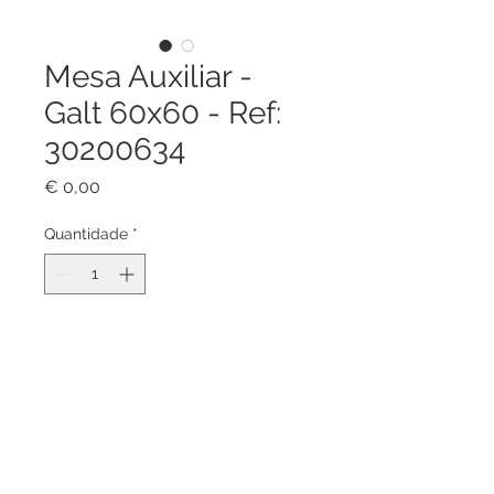
Mesa Auxiliar -
Galt 60x60 - Ref:
30200634
Preço
€ 0,00
Quantidade
*
Adicionar ao carrinho
Mesa Auxiliar 60x60, Modelo Galt
Fabricado em alumínio cinza claro.
Tampo em alumínio laminado
cinza 5mm. Alta resistência às