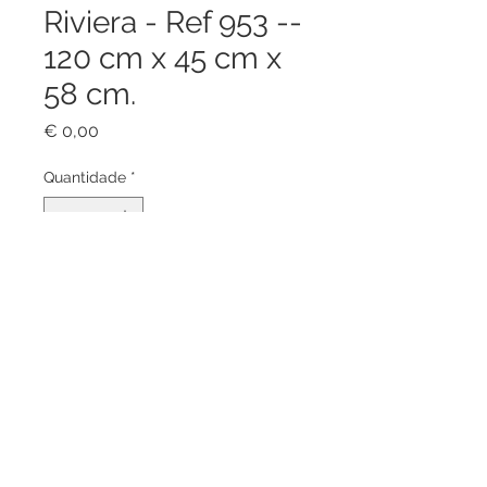
Riviera - Ref 953 --
120 cm x 45 cm x
58 cm.
Preço
€ 0,00
Quantidade
*
Adicionar ao carrinho
Estrutura em alumínio. Rattan
sintético, Tampo vidro temperado.