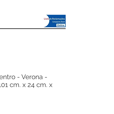
ntro - Verona -
101 cm. x 24 cm. x