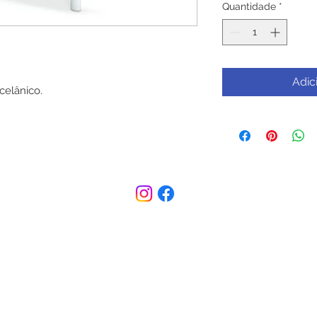
Quantidade
*
Adic
celânico.