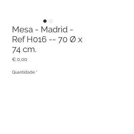
Mesa - Madrid -
Ref H016 -- 70 Ø x
74 cm.
Preço
€ 0,00
Quantidade
*
Adicionar ao carrinho
Estrutura em alumínio. Textiline,
Vidro temperado