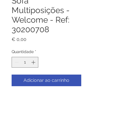
Sofá
Multiposições -
Welcome - Ref:
30200708
Preço
€ 0,00
Quantidade
*
Adicionar ao carrinho
Sofá Multiposições - Welcome,
Estrutura de alumínio com
tecido de textilene cinza.
Almofada do assento e encosto
(12cm) cor cinza. Mesa de apoio